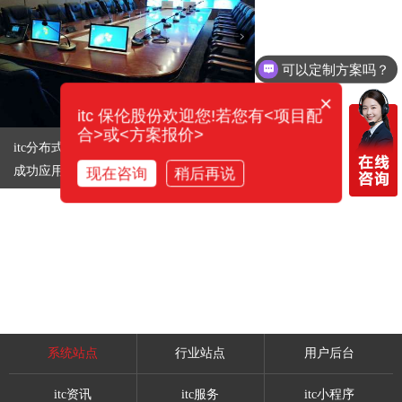
可以定制方案吗？
×
itc 保伦股份欢迎您!若您有<项目配
合>或<方案报价>
itc分布式综合管理平台、无纸化会议系统
成功应用于郑州市社会保险局
现在咨询
稍后再说
系统站点
行业站点
用户后台
itc资讯
itc服务
itc小程序