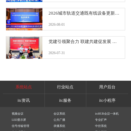
2026城市轨道交通既有线设备更新改造研讨会圆满落幕！itc保伦股份赋能城市轨道交通智慧升级
2026-08-01
党建引领聚合力 联建共建促发展 ——番禺区应急管理局领导莅临itc保伦股份开展党建共建签约仪式
2026-07-31
系统站点
行业站点
用户后台
itc资讯
itc服务
itc小程序
视频会议
会议系统
itcHUB会议一体机
LED显示屏
公共广播
专业扩声
信号传输管理
录播系统
中控系统