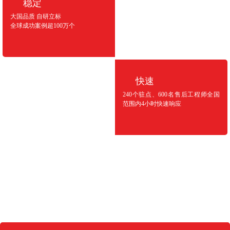
稳定
大国品质 自研立标
全球成功案例超100万个
快速
240个驻点、600名售后工程师全国
范围内4小时快速响应
公司规模
生产面积约30万平方米，职工约6000+人
研发工程师近800人
设计工程师700+位
项目点对点售后工程师600+位