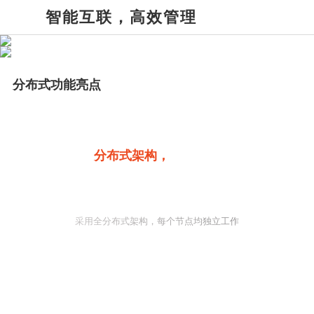
智能互联，高效管理
分布式功能亮点
分布式架构，
极简设计
采用全分布式架构，每个节点均独立工作
采用全分布式架构，每个节点均独立工作，分散的节点通过网络
集合到平台，所有节点信息可快捷共享，任意一个节点的故障对
其他节点无影响，系统灵活，可达到快速部署的需要