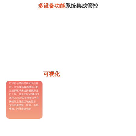
多设备功能
系统集成管控
一个系统集合了分配器、集中式矩阵、长线传输
具有采集、分配、传输、交换、
器、拼接处理器、局域网视频会议、视频广播等
显示、处理、控制功能
众多设备;通过控制接口如串口（支持232、485协
议）红外、IO口、继电口等实现对接第三方灯光
系统、摄像系统、摄像头监控、报警系统设备、
显示器等的控制
可视化
任意上屏操作
可进行信号的可视化分控管
理，在选择视频源时零耗时
直接按区域来选择视频源进
行上屏，最大支持500路信号
源接入,实现各类视频信号在
拼接屏上任意区域的显示，
支持图像拼接、拉伸、画面
叠加、跨屏漫游功能
支持语音唤醒、语音识别进行常用功能操作