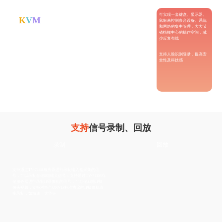
可实现一套键盘、显示器、
K
V
M
席管理系统
鼠标来控制多台设备、系统
和网络的集中管理，大大节
省指挥中心的操作空间，减
少反复布线
支持人脸识别登录，提高安
全性及科技感
支持
信号录制、回放
录制
回放
支持通过TV-713A服务器进行录制输入盒采集的信
号，可以录制存储8组输入信号；支持通过TV-713M存
储服务器进行录制IP录像机的信号，可存储32路IP摄
像头视频；支持对符合ONVIF标准协议的IP摄像机直
接录制，如海康、大华等