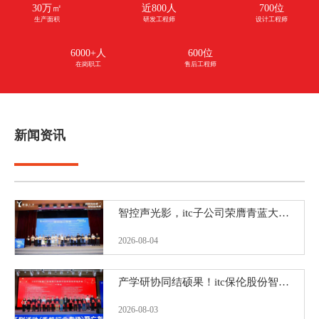
30万㎡
近800人
700位
生产面积
研发工程师
设计工程师
6000+人
600位
在岗职工
售后工程师
新闻资讯
智控声光影，itc子公司荣膺青蓝大赛三等奖
2026-08-04
产学研协同结硕果！itc保伦股份智能视讯技术赋能千行百业获省级表彰！
2026-08-03