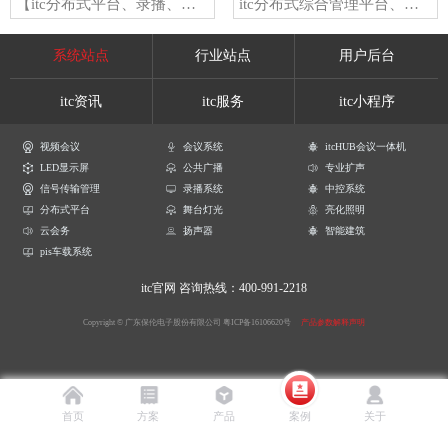
【itc分布式平台、录播、扩声、数字会议案例】山西省某智慧指挥大厅
itc分布式综合管理平台、无纸化会议系统成功应用于郑州市社会保险局
系统站点
行业站点
用户后台
itc资讯
itc服务
itc小程序
视频会议
会议系统
itcHUB会议一体机
LED显示屏
公共广播
专业扩声
信号传输管理
录播系统
中控系统
分布式平台
舞台灯光
亮化照明
云会务
扬声器
智能建筑
pis车载系统
itc官网
咨询热线：400-991-2218
Copyright © 广东保伦电子股份有限公司
粤ICP备16106620号
产品参数解释声明
首页
方案
产品
案例
关于