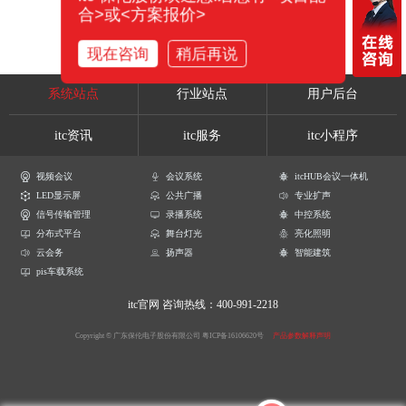
合>或<方案报价>
现在咨询
稍后再说
系统站点
行业站点
用户后台
itc资讯
itc服务
itc小程序
视频会议
会议系统
itcHUB会议一体机
LED显示屏
公共广播
专业扩声
信号传输管理
录播系统
中控系统
分布式平台
舞台灯光
亮化照明
云会务
扬声器
智能建筑
pis车载系统
itc官网
咨询热线：400-991-2218
Copyright © 广东保伦电子股份有限公司
粤ICP备16106620号
产品参数解释声明