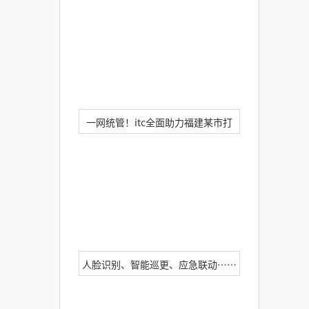
村镇指挥中心升级三防指挥调度系
统！
一网统管！itc全面助力福建某市打
造“智慧城管”平台，赋能城市管理
更精细更高效！
人脸识别、智能巡更、应急联动……
itc智慧监狱整体解决方案全新亮相！