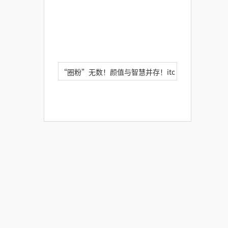
“圈粉”无数！颜值与智慧并存！itc
携手东莞联通打造的智慧展厅惊艳亮
相！