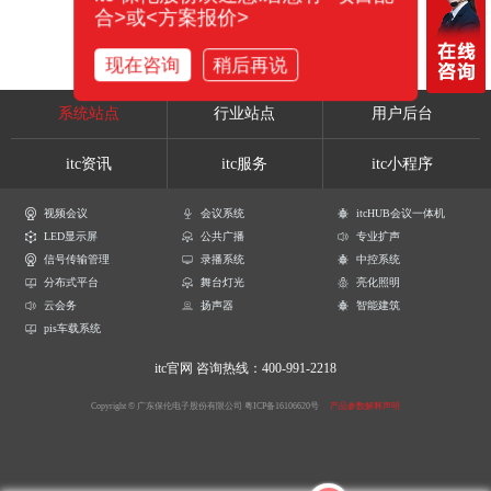
合>或<方案报价>
现在咨询
稍后再说
系统站点
行业站点
用户后台
itc资讯
itc服务
itc小程序
视频会议
会议系统
itcHUB会议一体机
LED显示屏
公共广播
专业扩声
信号传输管理
录播系统
中控系统
分布式平台
舞台灯光
亮化照明
云会务
扬声器
智能建筑
pis车载系统
itc官网
咨询热线：400-991-2218
Copyright © 广东保伦电子股份有限公司
粤ICP备16106620号
产品参数解释声明