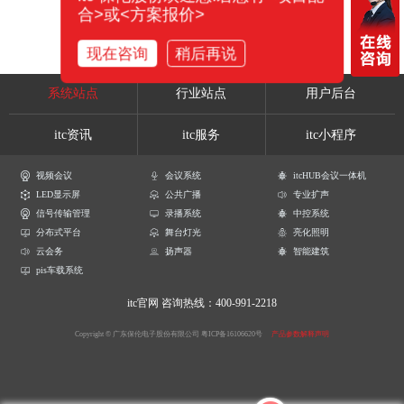
合>或<方案报价>
现在咨询
稍后再说
系统站点
行业站点
用户后台
itc资讯
itc服务
itc小程序
视频会议
会议系统
itcHUB会议一体机
LED显示屏
公共广播
专业扩声
信号传输管理
录播系统
中控系统
分布式平台
舞台灯光
亮化照明
云会务
扬声器
智能建筑
pis车载系统
itc官网
咨询热线：400-991-2218
Copyright © 广东保伦电子股份有限公司
粤ICP备16106620号
产品参数解释声明