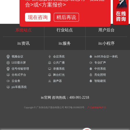
合>或<方案报价>
现在咨询
稍后再说
系统站点
行业站点
用户后台
itc资讯
itc服务
itc小程序
视频会议
会议系统
itcHUB会议一体机
LED显示屏
公共广播
专业扩声
信号传输管理
录播系统
中控系统
分布式平台
舞台灯光
亮化照明
云会务
扬声器
智能建筑
pis车载系统
itc官网
咨询热线：400-991-2218
Copyright © 广东保伦电子股份有限公司
粤ICP备16106620号
产品参数解释声明