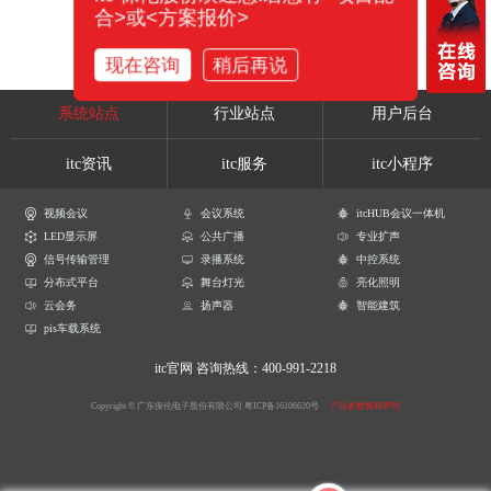
合>或<方案报价>
现在咨询
稍后再说
系统站点
行业站点
用户后台
itc资讯
itc服务
itc小程序
视频会议
会议系统
itcHUB会议一体机
LED显示屏
公共广播
专业扩声
信号传输管理
录播系统
中控系统
分布式平台
舞台灯光
亮化照明
云会务
扬声器
智能建筑
pis车载系统
itc官网
咨询热线：400-991-2218
Copyright © 广东保伦电子股份有限公司
粤ICP备16106620号
产品参数解释声明