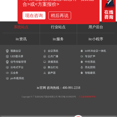
合>或<方案报价>
现在咨询
稍后再说
系统站点
行业站点
用户后台
itc资讯
itc服务
itc小程序
视频会议
会议系统
itcHUB会议一体机
LED显示屏
公共广播
专业扩声
信号传输管理
录播系统
中控系统
分布式平台
舞台灯光
亮化照明
云会务
扬声器
智能建筑
pis车载系统
itc官网
咨询热线：400-991-2218
Copyright © 广东保伦电子股份有限公司
粤ICP备16106620号
产品参数解释声明