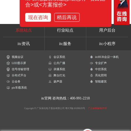
合>或<方案报价>
现在咨询
稍后再说
系统站点
行业站点
用户后台
itc资讯
itc服务
itc小程序
视频会议
会议系统
itcHUB会议一体机
LED显示屏
公共广播
专业扩声
信号传输管理
录播系统
中控系统
分布式平台
舞台灯光
亮化照明
云会务
扬声器
智能建筑
pis车载系统
itc官网
咨询热线：400-991-2218
Copyright © 广东保伦电子股份有限公司
粤ICP备16106620号
产品参数解释声明