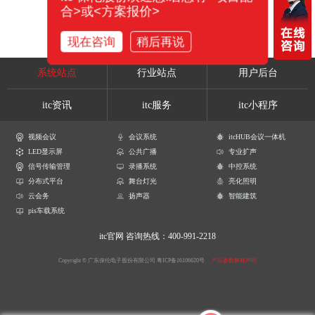
合>或<方案报价>
现在咨询
稍后再说
系统站点
行业站点
用户后台
itc资讯
itc服务
itc小程序
视频会议
会议系统
itcHUB会议一体机
LED显示屏
公共广播
专业扩声
信号传输管理
录播系统
中控系统
分布式平台
舞台灯光
亮化照明
云会务
扬声器
智能建筑
pis车载系统
itc官网
咨询热线：400-991-2218
Copyright © 广东保伦电子股份有限公司
粤ICP备16106620号
产品参数解释声明