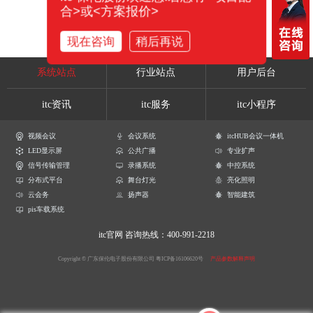
合>或<方案报价>
现在咨询
稍后再说
系统站点
行业站点
用户后台
itc资讯
itc服务
itc小程序
视频会议
会议系统
itcHUB会议一体机
LED显示屏
公共广播
专业扩声
信号传输管理
录播系统
中控系统
分布式平台
舞台灯光
亮化照明
云会务
扬声器
智能建筑
pis车载系统
itc官网
咨询热线：400-991-2218
Copyright © 广东保伦电子股份有限公司
粤ICP备16106620号
产品参数解释声明