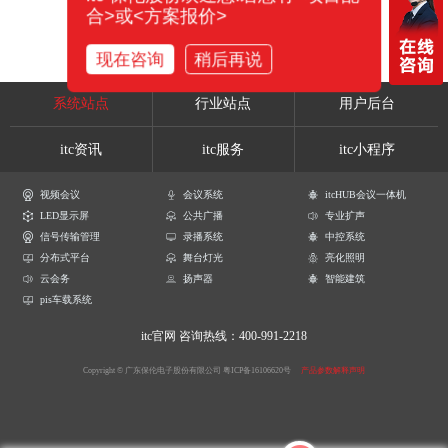
合>或<方案报价>
现在咨询
稍后再说
系统站点
行业站点
用户后台
itc资讯
itc服务
itc小程序
视频会议
会议系统
itcHUB会议一体机
LED显示屏
公共广播
专业扩声
信号传输管理
录播系统
中控系统
分布式平台
舞台灯光
亮化照明
云会务
扬声器
智能建筑
pis车载系统
itc官网
咨询热线：400-991-2218
Copyright © 广东保伦电子股份有限公司
粤ICP备16106620号
产品参数解释声明