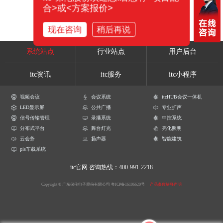
合>或<方案报价>
现在咨询
稍后再说
系统站点
行业站点
用户后台
itc资讯
itc服务
itc小程序
视频会议
会议系统
itcHUB会议一体机
LED显示屏
公共广播
专业扩声
信号传输管理
录播系统
中控系统
分布式平台
舞台灯光
亮化照明
云会务
扬声器
智能建筑
pis车载系统
itc官网
咨询热线：400-991-2218
Copyright © 广东保伦电子股份有限公司
粤ICP备16106620号
产品参数解释声明