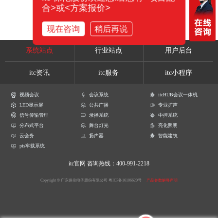
合>或<方案报价>
现在咨询
稍后再说
系统站点
行业站点
用户后台
itc资讯
itc服务
itc小程序
视频会议
会议系统
itcHUB会议一体机
LED显示屏
公共广播
专业扩声
信号传输管理
录播系统
中控系统
分布式平台
舞台灯光
亮化照明
云会务
扬声器
智能建筑
pis车载系统
itc官网
咨询热线：400-991-2218
Copyright © 广东保伦电子股份有限公司
粤ICP备16106620号
产品参数解释声明