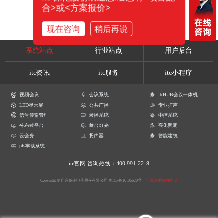
合>或<方案报价>
现在咨询
稍后再说
系统站点
行业站点
用户后台
itc资讯
itc服务
itc小程序
视频会议
会议系统
itcHUB会议一体机
LED显示屏
公共广播
专业扩声
信号传输管理
录播系统
中控系统
分布式平台
舞台灯光
亮化照明
云会务
扬声器
智能建筑
pis车载系统
itc官网
咨询热线：400-991-2218
Copyright © 广东保伦电子股份有限公司
粤ICP备16106620号
产品参数解释声明