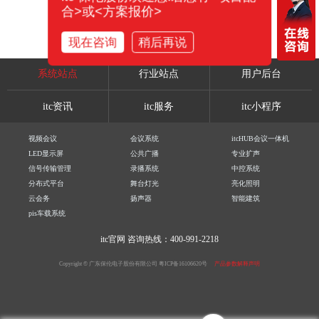
合>或<方案报价>
现在咨询
稍后再说
系统站点
行业站点
用户后台
itc资讯
itc服务
itc小程序
视频会议
会议系统
itcHUB会议一体机
LED显示屏
公共广播
专业扩声
信号传输管理
录播系统
中控系统
分布式平台
舞台灯光
亮化照明
云会务
扬声器
智能建筑
pis车载系统
itc官网
咨询热线：400-991-2218
Copyright © 广东保伦电子股份有限公司
粤ICP备16106620号
产品参数解释声明