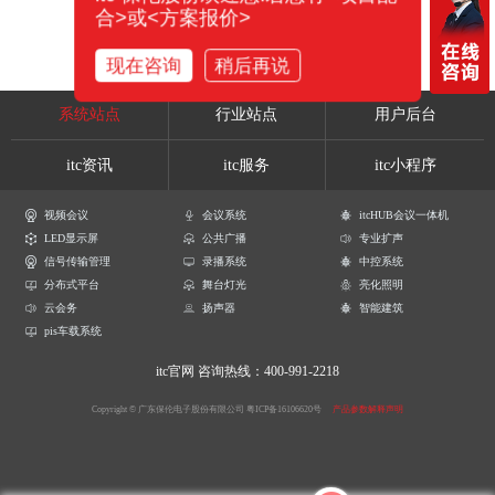
合>或<方案报价>
现在咨询
稍后再说
系统站点
行业站点
用户后台
itc资讯
itc服务
itc小程序
视频会议
会议系统
itcHUB会议一体机
LED显示屏
公共广播
专业扩声
信号传输管理
录播系统
中控系统
分布式平台
舞台灯光
亮化照明
云会务
扬声器
智能建筑
pis车载系统
itc官网
咨询热线：400-991-2218
Copyright © 广东保伦电子股份有限公司
粤ICP备16106620号
产品参数解释声明