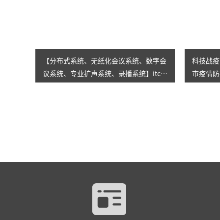
【分布式系统、无纸化会议系统、数字会
科技战疫
议系统、专业扩声系统、录播系统】itc为
市疫情防
湖北恩施打造“智慧城市指挥大脑”