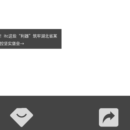
！itc这些“利器”筑牢湖北省某
控坚实堡垒→