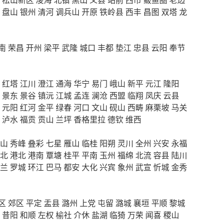
盘山
银州
清河
调兵山
开原
铁岭县
西丰
昌图
双塔
龙
南
荣昌
开州
梁平
武隆
城口
丰都
垫江
忠县
云阳
奉节
红塔
江川
澄江
通海
华宁
易门
峨山
新平
元江
隆阳
景东
景谷
镇沅
江城
孟连
澜沧
西盟
临翔
凤庆
云县
元阳
红河
金平
绿春
河口
文山
砚山
西畴
麻栗坡
马关
泸水
福贡
贡山
兰坪
香格里拉
德钦
维西
山
秀峰
叠彩
七星
雁山
临桂
阳朔
灵川
全州
兴安
永福
北
港北
港南
覃塘
桂平
平南
玉州
福绵
北流
容县
陆川
兰
罗城
环江
巴马
都安
大化
兴宾
象州
武宣
忻城
金秀
区
郊区
平定
盂县
潞州
上党
屯留
潞城
襄垣
平顺
黎城
昔阳
和顺
左权
榆社
介休
盐湖
临猗
万荣
闻喜
稷山