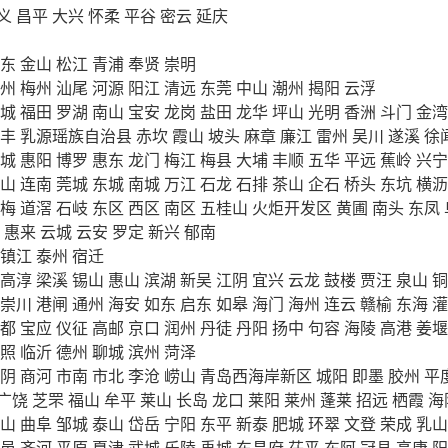
义
昌平
大兴
怀柔
平谷
密云
延庆
东
金山
松江
青浦
奉贤
崇明
州
梅州
汕尾
河源
阳江
清远
东莞
中山
潮州
揭阳
云浮
城
福田
罗湖
南山
宝安
龙岗
盐田
龙华
坪山
光明
香洲
斗门
金湾
丰
乳源瑶族自治县
赤坎
霞山
坡头
麻章
廉江
雷州
吴川
遂溪
徐
城
惠阳
博罗
惠东
龙门
梅江
梅县
大埔
丰顺
五华
平远
蕉岭
兴宁
山
连南
莞城
东城
南城
万江
石龙
石排
茶山
企石
桥头
东坑
横沥
梅
道滘
石岐
东区
西区
南区
五桂山
火炬开发区
黄圃
南头
东凤
惠来
云城
云安
罗定
新兴
郁南
镇江
泰州
宿迁
高淳
梁溪
锡山
惠山
滨湖
新吴
江阴
宜兴
云龙
鼓楼
贾汪
泉山
铜
崇川
港闸
通州
海安
如东
启东
如皋
海门
海州
连云
赣榆
东海
灌
都
宝应
仪征
高邮
京口
润州
丹徒
丹阳
扬中
句容
海陵
高港
姜堰
照
临沂
德州
聊城
滨州
菏泽
阴
商河
市南
市北
李沧
崂山
青岛西海岸新区
城阳
即墨
胶州
平
广饶
芝罘
福山
牟平
莱山
长岛
龙口
莱阳
莱州
蓬莱
招远
栖霞
海
山
曲阜
邹城
泰山
岱岳
宁阳
东平
新泰
肥城
环翠
文登
荣成
乳山
邑
齐河
平原
夏津
武城
乐陵
禹城
东昌府
茌平
东阿
冠县
高唐
阳