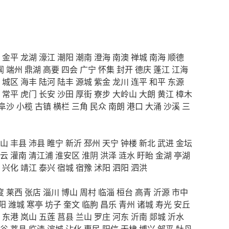
金平
龙湖
濠江
潮阳
潮南
澄海
南澳
禅城
南海
顺德
闻
端州
鼎湖
高要
四会
广宁
怀集
封开
德庆
蓬江
江海
城区
海丰
陆河
陆丰
源城
紫金
龙川
连平
和平
东源
常平
虎门
长安
沙田
厚街
寮步
大岭山
大朗
黄江
樟木
阜沙
小榄
古镇
横栏
三角
民众
南朗
港口
大涌
沙溪
三
山
丰县
沛县
睢宁
新沂
邳州
天宁
钟楼
新北
武进
金坛
云
灌南
清江浦
淮安区
淮阴
洪泽
涟水
盱眙
金湖
亭湖
兴化
靖江
泰兴
宿城
宿豫
沭阳
泗阳
泗洪
度
莱西
张店
淄川
博山
周村
临淄
桓台
高青
沂源
市中
阳
潍城
寒亭
坊子
奎文
临朐
昌乐
青州
诸城
寿光
安丘
东港
岚山
五莲
莒县
兰山
罗庄
河东
沂南
郯城
沂水
谷
莘县
临清
滨城
沾化
惠民
阳信
无棣
博兴
邹平
牡丹