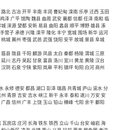
路北
古冶
开平
丰南
丰润
曹妃甸
滦南
乐亭
迁西
玉田
鸡泽
广平
馆陶
魏县
曲周
武安
襄都
信都
任泽
南和
临
容城
涞源
望都
安新
易县
曲阳
蠡县
顺平
博野
雄县
涿
手营子
承德
兴隆
滦平
隆化
丰宁
宽城
围场
新华
运河
桃城
冀州
枣强
武邑
武强
饶阳
安平
故城
景县
阜城
眉县
陇县
千阳
麟游
凤县
太白
秦都
杨陵
渭城
三原
延川
志丹
吴起
甘泉
富县
洛川
宜川
黄龙
黄陵
汉台
汉阴
石泉
宁陕
紫阳
岚皋
平利
镇坪
旬阳
白河
商州
水
永修
德安
都昌
湖口
彭泽
瑞昌
共青城
庐山
渝水
分
吉州
青原
吉安
吉水
峡江
新干
永丰
泰和
遂川
万安
安
广昌
信州
广丰
上饶
玉山
铅山
横峰
弋阳
余干
鄱阳
店
瓦房店
庄河
长海
铁东
铁西
立山
千山
台安
岫岩
海
松山新区
凌海
北镇
黑山
义县
站前
西市
鲅鱼圈
老边