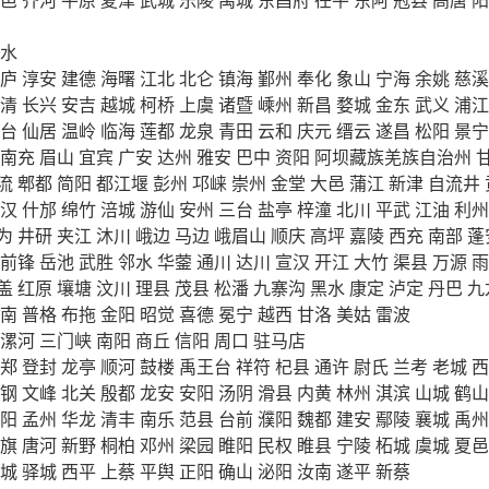
水
庐
淳安
建德
海曙
江北
北仑
镇海
鄞州
奉化
象山
宁海
余姚
慈溪
清
长兴
安吉
越城
柯桥
上虞
诸暨
嵊州
新昌
婺城
金东
武义
浦江
台
仙居
温岭
临海
莲都
龙泉
青田
云和
庆元
缙云
遂昌
松阳
景宁
南充
眉山
宜宾
广安
达州
雅安
巴中
资阳
阿坝藏族羌族自治州
流
郫都
简阳
都江堰
彭州
邛崃
崇州
金堂
大邑
蒲江
新津
自流井
汉
什邡
绵竹
涪城
游仙
安州
三台
盐亭
梓潼
北川
平武
江油
利州
为
井研
夹江
沐川
峨边
马边
峨眉山
顺庆
高坪
嘉陵
西充
南部
蓬
前锋
岳池
武胜
邻水
华蓥
通川
达川
宣汉
开江
大竹
渠县
万源
雨
盖
红原
壤塘
汶川
理县
茂县
松潘
九寨沟
黑水
康定
泸定
丹巴
九
南
普格
布拖
金阳
昭觉
喜德
冕宁
越西
甘洛
美姑
雷波
漯河
三门峡
南阳
商丘
信阳
周口
驻马店
郑
登封
龙亭
顺河
鼓楼
禹王台
祥符
杞县
通许
尉氏
兰考
老城
西
钢
文峰
北关
殷都
龙安
安阳
汤阴
滑县
内黄
林州
淇滨
山城
鹤山
阳
孟州
华龙
清丰
南乐
范县
台前
濮阳
魏都
建安
鄢陵
襄城
禹州
旗
唐河
新野
桐柏
邓州
梁园
睢阳
民权
睢县
宁陵
柘城
虞城
夏邑
城
驿城
西平
上蔡
平舆
正阳
确山
泌阳
汝南
遂平
新蔡