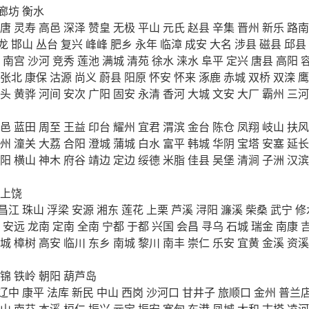
廊坊
衡水
唐
灵寿
高邑
深泽
赞皇
无极
平山
元氏
赵县
辛集
晋州
新乐
路南
龙
邯山
丛台
复兴
峰峰
肥乡
永年
临漳
成安
大名
涉县
磁县
邱县
南宫
沙河
竞秀
莲池
满城
清苑
徐水
涞水
阜平
定兴
唐县
高阳
张北
康保
沽源
尚义
蔚县
阳原
怀安
怀来
涿鹿
赤城
双桥
双滦
鹰
头
黄骅
河间
安次
广阳
固安
永清
香河
大城
文安
大厂
霸州
三河
邑
蓝田
周至
王益
印台
耀州
宜君
渭滨
金台
陈仓
凤翔
岐山
扶风
州
潼关
大荔
合阳
澄城
蒲城
白水
富平
韩城
华阴
宝塔
安塞
延长
阳
横山
神木
府谷
靖边
定边
绥德
米脂
佳县
吴堡
清涧
子洲
汉滨
上饶
昌江
珠山
浮梁
安源
湘东
莲花
上栗
芦溪
浔阳
濂溪
柴桑
武宁
修
安远
龙南
定南
全南
宁都
于都
兴国
会昌
寻乌
石城
瑞金
南康
城
樟树
高安
临川
东乡
南城
黎川
南丰
崇仁
乐安
宜黄
金溪
资溪
锦
铁岭
朝阳
葫芦岛
辽中
康平
法库
新民
中山
西岗
沙河口
甘井子
旅顺口
金州
普兰
山
南芬
本溪
桓仁
振兴
元宝
振安
宽甸
东港
凤城
太和
古塔
凌河