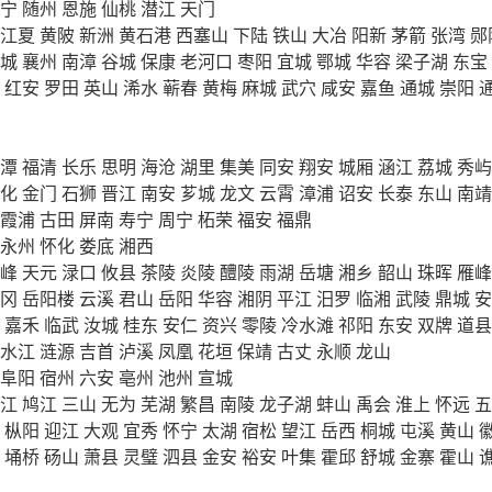
宁
随州
恩施
仙桃
潜江
天门
江夏
黄陂
新洲
黄石港
西塞山
下陆
铁山
大冶
阳新
茅箭
张湾
郧
城
襄州
南漳
谷城
保康
老河口
枣阳
宜城
鄂城
华容
梁子湖
东宝
红安
罗田
英山
浠水
蕲春
黄梅
麻城
武穴
咸安
嘉鱼
通城
崇阳
潭
福清
长乐
思明
海沧
湖里
集美
同安
翔安
城厢
涵江
荔城
秀屿
化
金门
石狮
晋江
南安
芗城
龙文
云霄
漳浦
诏安
长泰
东山
南靖
霞浦
古田
屏南
寿宁
周宁
柘荣
福安
福鼎
永州
怀化
娄底
湘西
峰
天元
渌口
攸县
茶陵
炎陵
醴陵
雨湖
岳塘
湘乡
韶山
珠晖
雁峰
冈
岳阳楼
云溪
君山
岳阳
华容
湘阴
平江
汨罗
临湘
武陵
鼎城
安
嘉禾
临武
汝城
桂东
安仁
资兴
零陵
冷水滩
祁阳
东安
双牌
道县
水江
涟源
吉首
泸溪
凤凰
花垣
保靖
古丈
永顺
龙山
阜阳
宿州
六安
亳州
池州
宣城
江
鸠江
三山
无为
芜湖
繁昌
南陵
龙子湖
蚌山
禹会
淮上
怀远
五
枞阳
迎江
大观
宜秀
怀宁
太湖
宿松
望江
岳西
桐城
屯溪
黄山
埇桥
砀山
萧县
灵璧
泗县
金安
裕安
叶集
霍邱
舒城
金寨
霍山