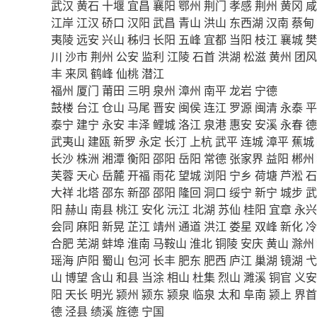
武汉
黄石
十堰
宜昌
襄阳
鄂州
荆门
孝感
荆州
黄冈
咸
江岸
江汉
硚口
汉阳
武昌
青山
洪山
东西湖
汉南
蔡甸
夷陵
远安
兴山
秭归
长阳
五峰
宜都
当阳
枝江
襄城
樊
川
沙市
荆州
公安
监利
江陵
石首
洪湖
松滋
黄州
团风
丰
来凤
鹤峰
仙桃
潜江
福州
厦门
莆田
三明
泉州
漳州
南平
龙岩
宁德
鼓楼
台江
仓山
马尾
晋安
闽侯
连江
罗源
闽清
永泰
平
泰宁
建宁
永安
丰泽
鲤城
洛江
泉港
惠安
安溪
永春
德
武夷山
建瓯
新罗
永定
长汀
上杭
武平
连城
漳平
蕉城
长沙
株洲
湘潭
衡阳
邵阳
岳阳
常德
张家界
益阳
郴州
芙蓉
天心
岳麓
开福
雨花
望城
浏阳
宁乡
荷塘
芦淞
石
大祥
北塔
邵东
新邵
邵阳
隆回
洞口
绥宁
新宁
城步
武
阳
赫山
南县
桃江
安化
沅江
北湖
苏仙
桂阳
宜章
永兴
会同
麻阳
新晃
芷江
靖州
通道
洪江
娄星
双峰
新化
冷
合肥
芜湖
蚌埠
淮南
马鞍山
淮北
铜陵
安庆
黄山
滁州
瑶海
庐阳
蜀山
包河
长丰
肥东
肥西
庐江
巢湖
镜湖
弋
山
博望
含山
和县
当涂
相山
杜集
烈山
濉溪
铜官
义安
阳
天长
明光
颍州
颍东
颍泉
临泉
太和
阜南
颍上
界首
德
泾县
绩溪
旌德
宁国