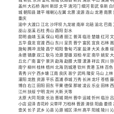
盖州
大石桥
海州
新邱
太平
清河门
细河
彰武
阜新
白
城
朝阳县
建平
喀喇沁左翼
北票
凌源
连山
龙港
南票
重庆
渝中
大渡口
江北
沙坪坝
九龙坡
南岸
北碚
渝北
巴南
巫山
巫溪
石柱
秀山
酉阳
彭水
昆明
曲靖
玉溪
保山
昭通
丽江
普洱
临沧
楚雄
红河
文
五华
盘龙
官渡
西山
东川
呈贡
晋宁
富民
宜良
石林
嵩
施甸
腾冲
龙陵
昌宁
昭阳
鲁甸
巧家
盐津
大关
永善
绥
永德
镇康
双江
耿马
沧源
楚雄
双柏
牟定
南华
姚安
大
丘北
广南
富宁
景洪
勐海
勐腊
大理
漾濞
祥云
宾川
弥
南宁
柳州
桂林
梧州
北海
防城港
钦州
贵港
玉林
百色
青秀
兴宁
西乡塘
江南
良庆
邕宁
武鸣
隆安
马山
上林
灌阳
龙胜
资源
平乐
荔浦
恭城
万秀
长洲
龙圩
苍梧
藤
博白
右江
田阳
田东
平果
德保
那坡
凌云
乐业
田林
西
江州
扶绥
宁明
龙州
大新
天等
太原
大同
阳泉
长治
晋城
朔州
晋中
运城
忻州
临汾
吕
小店
迎泽
杏花岭
尖草坪
万柏林
晋源
清徐
阳曲
娄烦
壶关
长子
武乡
沁县
沁源
城区
泽州
高平
阳城
陵川
沁