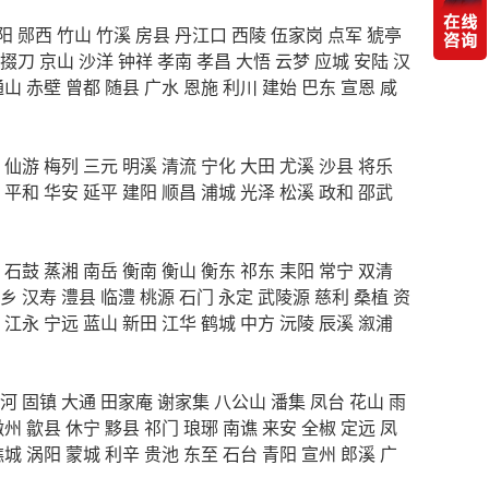
阳
郧西
竹山
竹溪
房县
丹江口
西陵
伍家岗
点军
猇亭
掇刀
京山
沙洋
钟祥
孝南
孝昌
大悟
云梦
应城
安陆
汉
通山
赤壁
曾都
随县
广水
恩施
利川
建始
巴东
宣恩
咸
仙游
梅列
三元
明溪
清流
宁化
大田
尤溪
沙县
将乐
平和
华安
延平
建阳
顺昌
浦城
光泽
松溪
政和
邵武
石鼓
蒸湘
南岳
衡南
衡山
衡东
祁东
耒阳
常宁
双清
乡
汉寿
澧县
临澧
桃源
石门
永定
武陵源
慈利
桑植
资
江永
宁远
蓝山
新田
江华
鹤城
中方
沅陵
辰溪
溆浦
河
固镇
大通
田家庵
谢家集
八公山
潘集
凤台
花山
雨
徽州
歙县
休宁
黟县
祁门
琅琊
南谯
来安
全椒
定远
凤
谯城
涡阳
蒙城
利辛
贵池
东至
石台
青阳
宣州
郎溪
广