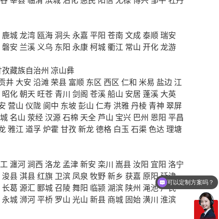
鹿城
龙湾
瓯海
洞头
永嘉
平阳
苍南
文成
泰顺
瑞安
磐安
兰溪
义乌
东阳
永康
柯城
衢江
常山
开化
龙游
甘孜藏族自治州
凉山彝
贡井
大安
沿滩
荣县
富顺
东区
西区
仁和
米易
盐边
江
昭化
朝天
旺苍
青川
剑阁
苍溪
船山
安居
蓬溪
大英
安
营山
仪陇
阆中
东坡
彭山
仁寿
洪雅
丹棱
青神
翠屏
城
名山
荥经
汉源
石棉
天全
芦山
宝兴
巴州
恩阳
平昌
龙
雅江
道孚
炉霍
甘孜
新龙
德格
白玉
石渠
色达
理塘
工
瀍河
涧西
洛龙
孟津
新安
栾川
嵩县
汝阳
宜阳
洛宁
可以定制方案吗？
浚县
淇县
红旗
卫滨
凤泉
牧野
新乡
获嘉
原阳
延津
你们电话多少
长葛
源汇
郾城
召陵
舞阳
临颍
湖滨
陕州
渑池
卢氏
永城
浉河
平桥
罗山
光山
新县
商城
固始
潢川
淮滨