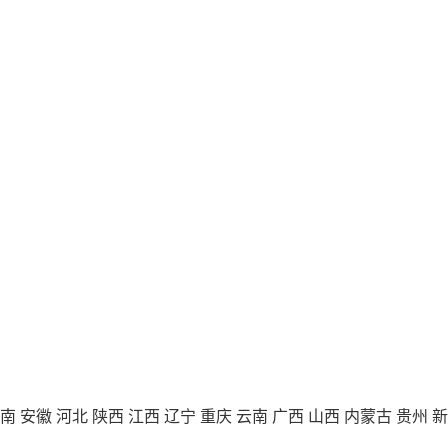
南
安徽
河北
陕西
江西
辽宁
重庆
云南
广西
山西
内蒙古
贵州
新