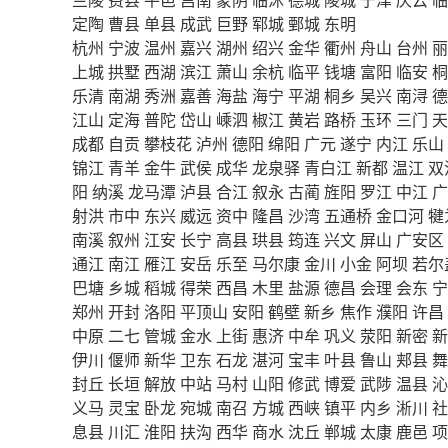
定陶
曹县
单县
成武
巨野
郓城
鄄城
东明
杭州
宁波
温州
嘉兴
湖州
绍兴
金华
衢州
舟山
台州
丽
上城
拱墅
西湖
滨江
萧山
余杭
临平
钱塘
富阳
临安
桐
乐清
南湖
秀洲
嘉善
海盐
海宁
平湖
桐乡
吴兴
南浔
德
江山
定海
普陀
岱山
嵊泗
椒江
黄岩
路桥
玉环
三门
天
成都
自贡
攀枝花
泸州
德阳
绵阳
广元
遂宁
内江
乐山
锦江
青羊
金牛
武侯
成华
龙泉驿
青白江
新都
温江
双
阳
纳溪
龙马潭
泸县
合江
叙永
古蔺
旌阳
罗江
中江
广
射洪
市中
东兴
威远
资中
隆昌
沙湾
五通桥
金口河
犍
南溪
叙州
江安
长宁
高县
珙县
筠连
兴文
屏山
广安区
通江
南江
雁江
安岳
乐至
马尔康
金川
小金
阿坝
若尔
巴塘
乡城
稻城
得荣
西昌
木里
盐源
德昌
会理
会东
宁
郑州
开封
洛阳
平顶山
安阳
鹤壁
新乡
焦作
濮阳
许昌
中原
二七
管城
金水
上街
惠济
中牟
巩义
荥阳
新密
新
伊川
偃师
新华
卫东
石龙
湛河
宝丰
叶县
鲁山
郏县
舞
封丘
长垣
解放
中站
马村
山阳
修武
博爱
武陟
温县
沁
义马
灵宝
卧龙
宛城
南召
方城
西峡
镇平
内乡
淅川
社
息县
川汇
淮阳
扶沟
西华
商水
沈丘
郸城
太康
鹿邑
项