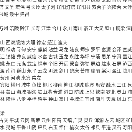
塔
文圣
宏伟
弓长岭
太子河
辽阳灯塔
辽阳县
双台子
兴隆台
大洼
兴城
绥中
建昌
万州
涪陵
黔江
长寿
江津
合川
永川
南川
綦江
大足
璧山
铜梁
潼
山
西双版纳
大理
德宏
怒江
迪庆
明
禄劝
寻甸
安宁
麒麟
沾益
马龙
陆良
师宗
罗平
富源
会泽
宣威
江
镇雄
彝良
威信
水富
古城
玉龙
永胜
华坪
宁蒗
思茅
宁洱
墨江
姚
永仁
元谋
武定
禄丰
个旧
开远
蒙自
弥勒
屏边
建水
石屏
泸西
渡
南涧
巍山
永平
云龙
洱源
剑川
鹤庆
芒市
瑞丽
梁河
盈江
陇川
贺州
河池
来宾
崇左
宾阳
横州
城中
鱼峰
柳北
柳南
柳江
柳城
鹿寨
融安
融水
三江
象
县
蒙山
海城
银海
铁山港
合浦
港口
防城
上思
钦南
钦北
灵山
浦
林
隆林
八步
平桂
昭平
钟山
富川
金城江
宜州
南丹
天峨
凤山
东
梁
古交
平城
云冈
新荣
云州
阳高
天镇
广灵
灵丘
浑源
左云
城区
矿
水
朔城
平鲁
山阴
应县
右玉
怀仁
榆次
太谷
祁县
平遥
灵石
寿阳