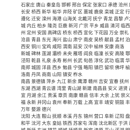
石家庄
唐山
秦皇岛
邯郸
邢台
保定
张家口
承德
沧州
长安
桥西
新华
裕华
井陉
矿区
藁城
鹿泉
栾城
正定
行
遵化
迁安
滦州
海港
山海关
北戴河
抚宁
青龙
昌黎
卢
城
内丘
柏乡
隆尧
巨鹿
新河
广宗
平乡
威县
清河
临西
州
定州
安国
高碑店
桥东
桥西
宣化
下花园
万全
崇礼
沧县
青县
东光
海兴
盐山
肃宁
南皮
吴桥
献县
孟村
泊
西安
铜川
宝鸡
咸阳
渭南
延安
汉中
榆林
安康
商洛
新城
碑林
莲湖
灞桥
未央
雁塔
阎良
临潼
长安
高陵
鄠
泾阳
乾县
礼泉
永寿
彬州
长武
旬邑
淳化
武功
临渭
华
南郑
城固
洋县
西乡
勉县
宁强
略阳
镇巴
留坝
佛坪
榆
洛南
丹凤
商南
山阳
镇安
柞水
南昌
景德镇
萍乡
九江
新余
鹰潭
赣州
吉安
宜春
抚州
东湖
西湖
青云谱
湾里
青山湖
新建
南昌县
安义
进贤
宜
月湖
余江
贵溪
章贡
南康
赣县
信丰
大余
上犹
崇义
福
永新
井冈山
袁州
奉新
万载
上高
宜丰
靖安
铜鼓
丰
万年
婺源
德兴
沈阳
大连
鞍山
抚顺
本溪
丹东
锦州
营口
阜新
辽阳
盘
和平
沈河
大东
皇姑
铁西
苏家屯
浑南
沈北新区
于洪
城
新抚
东洲
望花
顺城
抚顺县
新宾
清原
平山
溪湖
明