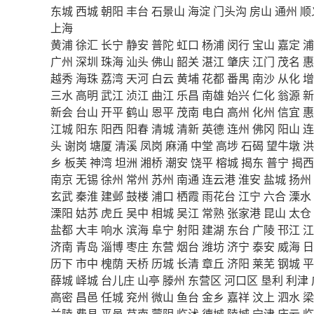
东城
西城
朝阳
丰台
石景山
海淀
门头沟
房山
通州
顺
上海
黄浦
徐汇
长宁
静安
普陀
虹口
杨浦
闵行
宝山
嘉定
浦
广州
深圳
珠海
汕头
佛山
韶关
湛江
肇庆
江门
茂名
惠
越秀
海珠
荔湾
天河
白云
黄埔
花都
番禺
南沙
从化
增
三水
高明
武江
浈江
曲江
乐昌
南雄
始兴
仁化
翁源
新
新会
台山
开平
鹤山
恩平
茂南
电白
高州
化州
信宜
惠
江城
阳东
阳西
阳春
清城
清新
英德
连州
佛冈
阳山
连
头
谢岗
塘厦
清溪
凤岗
麻涌
中堂
高埗
石碣
望牛墩
洪
乡
板芙
神湾
坦洲
湘桥
潮安
饶平
榕城
揭东
普宁
揭西
南京
无锡
徐州
常州
苏州
南通
连云港
淮安
盐城
扬州
玄武
秦淮
建邺
鼓楼
浦口
栖霞
雨花台
江宁
六合
溧水
溧阳
姑苏
虎丘
吴中
相城
吴江
常熟
张家港
昆山
太仓
盐都
大丰
响水
滨海
阜宁
射阳
建湖
东台
广陵
邗江
江
济南
青岛
淄博
枣庄
东营
烟台
潍坊
济宁
泰安
威海
日
历下
市中
槐荫
天桥
历城
长清
章丘
济阳
莱芜
钢城
平
薛城
峄城
台儿庄
山亭
滕州
东营区
河口区
垦利
利津
高密
昌邑
任城
兖州
微山
鱼台
金乡
嘉祥
汶上
泗水
梁
兰陵
费县
平邑
莒南
蒙阴
临沭
德城
陵城
宁津
庆云
临