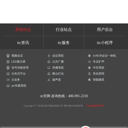
系统站点
行业站点
用户后台
itc资讯
itc服务
itc小程序
视频会议
会议系统
itcHUB会议一体机
LED显示屏
公共广播
专业扩声
信号传输管理
录播系统
中控系统
分布式平台
舞台灯光
亮化照明
云会务
扬声器
智能建筑
pis车载系统
itc官网
咨询热线：400-991-2218
Copyright © 广东保伦电子股份有限公司
粤ICP备16106620号
产品参数解释声明