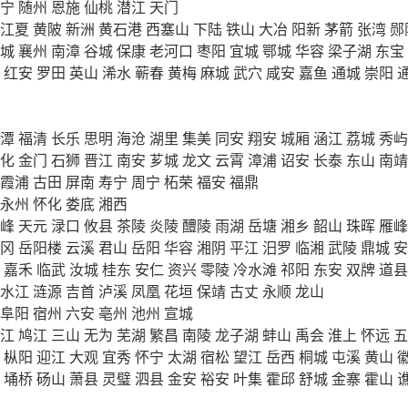
宁
随州
恩施
仙桃
潜江
天门
江夏
黄陂
新洲
黄石港
西塞山
下陆
铁山
大冶
阳新
茅箭
张湾
郧
城
襄州
南漳
谷城
保康
老河口
枣阳
宜城
鄂城
华容
梁子湖
东宝
红安
罗田
英山
浠水
蕲春
黄梅
麻城
武穴
咸安
嘉鱼
通城
崇阳
潭
福清
长乐
思明
海沧
湖里
集美
同安
翔安
城厢
涵江
荔城
秀屿
化
金门
石狮
晋江
南安
芗城
龙文
云霄
漳浦
诏安
长泰
东山
南靖
霞浦
古田
屏南
寿宁
周宁
柘荣
福安
福鼎
永州
怀化
娄底
湘西
峰
天元
渌口
攸县
茶陵
炎陵
醴陵
雨湖
岳塘
湘乡
韶山
珠晖
雁峰
冈
岳阳楼
云溪
君山
岳阳
华容
湘阴
平江
汨罗
临湘
武陵
鼎城
安
嘉禾
临武
汝城
桂东
安仁
资兴
零陵
冷水滩
祁阳
东安
双牌
道县
水江
涟源
吉首
泸溪
凤凰
花垣
保靖
古丈
永顺
龙山
阜阳
宿州
六安
亳州
池州
宣城
江
鸠江
三山
无为
芜湖
繁昌
南陵
龙子湖
蚌山
禹会
淮上
怀远
五
枞阳
迎江
大观
宜秀
怀宁
太湖
宿松
望江
岳西
桐城
屯溪
黄山
埇桥
砀山
萧县
灵璧
泗县
金安
裕安
叶集
霍邱
舒城
金寨
霍山