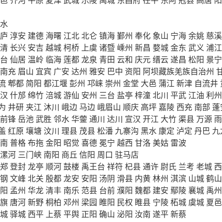
水
庐
淳安
建德
海曙
江北
北仑
镇海
鄞州
奉化
象山
宁海
余姚
慈溪
清
长兴
安吉
越城
柯桥
上虞
诸暨
嵊州
新昌
婺城
金东
武义
浦江
台
仙居
温岭
临海
莲都
龙泉
青田
云和
庆元
缙云
遂昌
松阳
景宁
南充
眉山
宜宾
广安
达州
雅安
巴中
资阳
阿坝藏族羌族自治州
流
郫都
简阳
都江堰
彭州
邛崃
崇州
金堂
大邑
蒲江
新津
自流井
汉
什邡
绵竹
涪城
游仙
安州
三台
盐亭
梓潼
北川
平武
江油
利州
为
井研
夹江
沐川
峨边
马边
峨眉山
顺庆
高坪
嘉陵
西充
南部
蓬
前锋
岳池
武胜
邻水
华蓥
通川
达川
宣汉
开江
大竹
渠县
万源
雨
盖
红原
壤塘
汶川
理县
茂县
松潘
九寨沟
黑水
康定
泸定
丹巴
九
南
普格
布拖
金阳
昭觉
喜德
冕宁
越西
甘洛
美姑
雷波
漯河
三门峡
南阳
商丘
信阳
周口
驻马店
郑
登封
龙亭
顺河
鼓楼
禹王台
祥符
杞县
通许
尉氏
兰考
老城
西
钢
文峰
北关
殷都
龙安
安阳
汤阴
滑县
内黄
林州
淇滨
山城
鹤山
阳
孟州
华龙
清丰
南乐
范县
台前
濮阳
魏都
建安
鄢陵
襄城
禹州
旗
唐河
新野
桐柏
邓州
梁园
睢阳
民权
睢县
宁陵
柘城
虞城
夏邑
城
驿城
西平
上蔡
平舆
正阳
确山
泌阳
汝南
遂平
新蔡