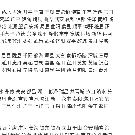
路北
古冶
开平
丰南
丰润
曹妃甸
滦南
乐亭
迁西
玉田
鸡泽
广平
馆陶
魏县
曲周
武安
襄都
信都
任泽
南和
临
容城
涞源
望都
安新
易县
曲阳
蠡县
顺平
博野
雄县
涿
手营子
承德
兴隆
滦平
隆化
丰宁
宽城
围场
新华
运河
桃城
冀州
枣强
武邑
武强
饶阳
安平
故城
景县
阜城
眉县
陇县
千阳
麟游
凤县
太白
秦都
杨陵
渭城
三原
延川
志丹
吴起
甘泉
富县
洛川
宜川
黄龙
黄陵
汉台
汉阴
石泉
宁陕
紫阳
岚皋
平利
镇坪
旬阳
白河
商州
水
永修
德安
都昌
湖口
彭泽
瑞昌
共青城
庐山
渝水
分
吉州
青原
吉安
吉水
峡江
新干
永丰
泰和
遂川
万安
安
广昌
信州
广丰
上饶
玉山
铅山
横峰
弋阳
余干
鄱阳
店
瓦房店
庄河
长海
铁东
铁西
立山
千山
台安
岫岩
海
松山新区
凌海
北镇
黑山
义县
站前
西市
鲅鱼圈
老边