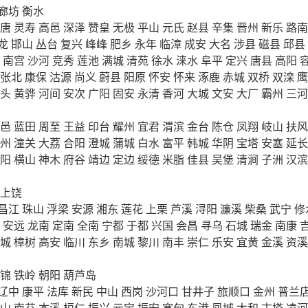
廊坊
衡水
唐
灵寿
高邑
深泽
赞皇
无极
平山
元氏
赵县
辛集
晋州
新乐
路南
龙
邯山
丛台
复兴
峰峰
肥乡
永年
临漳
成安
大名
涉县
磁县
邱县
南宫
沙河
竞秀
莲池
满城
清苑
徐水
涞水
阜平
定兴
唐县
高阳
张北
康保
沽源
尚义
蔚县
阳原
怀安
怀来
涿鹿
赤城
双桥
双滦
鹰
头
黄骅
河间
安次
广阳
固安
永清
香河
大城
文安
大厂
霸州
三河
邑
蓝田
周至
王益
印台
耀州
宜君
渭滨
金台
陈仓
凤翔
岐山
扶风
州
潼关
大荔
合阳
澄城
蒲城
白水
富平
韩城
华阴
宝塔
安塞
延长
阳
横山
神木
府谷
靖边
定边
绥德
米脂
佳县
吴堡
清涧
子洲
汉滨
上饶
昌江
珠山
浮梁
安源
湘东
莲花
上栗
芦溪
浔阳
濂溪
柴桑
武宁
修
安远
龙南
定南
全南
宁都
于都
兴国
会昌
寻乌
石城
瑞金
南康
城
樟树
高安
临川
东乡
南城
黎川
南丰
崇仁
乐安
宜黄
金溪
资溪
锦
铁岭
朝阳
葫芦岛
辽中
康平
法库
新民
中山
西岗
沙河口
甘井子
旅顺口
金州
普兰
山
南芬
本溪
桓仁
振兴
元宝
振安
宽甸
东港
凤城
太和
古塔
凌河