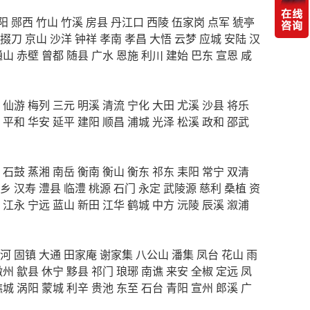
阳
郧西
竹山
竹溪
房县
丹江口
西陵
伍家岗
点军
猇亭
掇刀
京山
沙洋
钟祥
孝南
孝昌
大悟
云梦
应城
安陆
汉
通山
赤壁
曾都
随县
广水
恩施
利川
建始
巴东
宣恩
咸
仙游
梅列
三元
明溪
清流
宁化
大田
尤溪
沙县
将乐
平和
华安
延平
建阳
顺昌
浦城
光泽
松溪
政和
邵武
石鼓
蒸湘
南岳
衡南
衡山
衡东
祁东
耒阳
常宁
双清
乡
汉寿
澧县
临澧
桃源
石门
永定
武陵源
慈利
桑植
资
江永
宁远
蓝山
新田
江华
鹤城
中方
沅陵
辰溪
溆浦
河
固镇
大通
田家庵
谢家集
八公山
潘集
凤台
花山
雨
徽州
歙县
休宁
黟县
祁门
琅琊
南谯
来安
全椒
定远
凤
谯城
涡阳
蒙城
利辛
贵池
东至
石台
青阳
宣州
郎溪
广