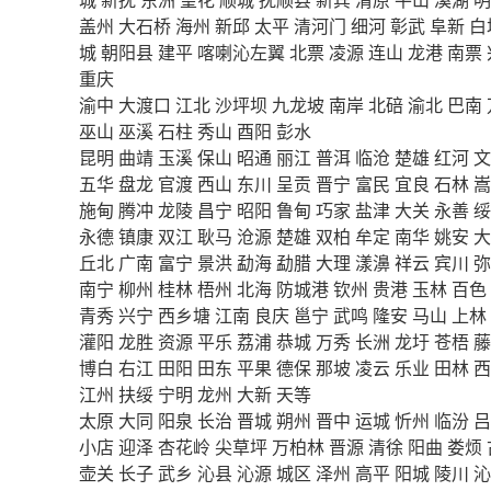
盖州
大石桥
海州
新邱
太平
清河门
细河
彰武
阜新
白
城
朝阳县
建平
喀喇沁左翼
北票
凌源
连山
龙港
南票
重庆
渝中
大渡口
江北
沙坪坝
九龙坡
南岸
北碚
渝北
巴南
巫山
巫溪
石柱
秀山
酉阳
彭水
昆明
曲靖
玉溪
保山
昭通
丽江
普洱
临沧
楚雄
红河
文
五华
盘龙
官渡
西山
东川
呈贡
晋宁
富民
宜良
石林
嵩
施甸
腾冲
龙陵
昌宁
昭阳
鲁甸
巧家
盐津
大关
永善
绥
永德
镇康
双江
耿马
沧源
楚雄
双柏
牟定
南华
姚安
大
丘北
广南
富宁
景洪
勐海
勐腊
大理
漾濞
祥云
宾川
弥
南宁
柳州
桂林
梧州
北海
防城港
钦州
贵港
玉林
百色
青秀
兴宁
西乡塘
江南
良庆
邕宁
武鸣
隆安
马山
上林
灌阳
龙胜
资源
平乐
荔浦
恭城
万秀
长洲
龙圩
苍梧
藤
博白
右江
田阳
田东
平果
德保
那坡
凌云
乐业
田林
西
江州
扶绥
宁明
龙州
大新
天等
太原
大同
阳泉
长治
晋城
朔州
晋中
运城
忻州
临汾
吕
小店
迎泽
杏花岭
尖草坪
万柏林
晋源
清徐
阳曲
娄烦
壶关
长子
武乡
沁县
沁源
城区
泽州
高平
阳城
陵川
沁