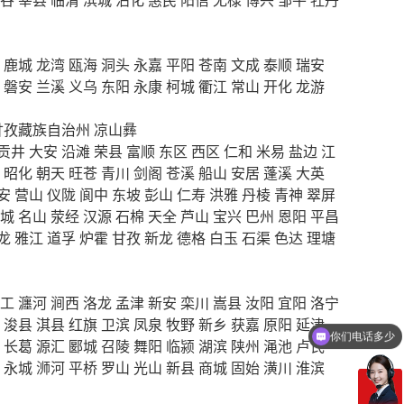
鹿城
龙湾
瓯海
洞头
永嘉
平阳
苍南
文成
泰顺
瑞安
磐安
兰溪
义乌
东阳
永康
柯城
衢江
常山
开化
龙游
甘孜藏族自治州
凉山彝
贡井
大安
沿滩
荣县
富顺
东区
西区
仁和
米易
盐边
江
昭化
朝天
旺苍
青川
剑阁
苍溪
船山
安居
蓬溪
大英
安
营山
仪陇
阆中
东坡
彭山
仁寿
洪雅
丹棱
青神
翠屏
城
名山
荥经
汉源
石棉
天全
芦山
宝兴
巴州
恩阳
平昌
龙
雅江
道孚
炉霍
甘孜
新龙
德格
白玉
石渠
色达
理塘
工
瀍河
涧西
洛龙
孟津
新安
栾川
嵩县
汝阳
宜阳
洛宁
浚县
淇县
红旗
卫滨
凤泉
牧野
新乡
获嘉
原阳
延津
你们电话多少
长葛
源汇
郾城
召陵
舞阳
临颍
湖滨
陕州
渑池
卢氏
永城
浉河
平桥
罗山
光山
新县
商城
固始
潢川
淮滨