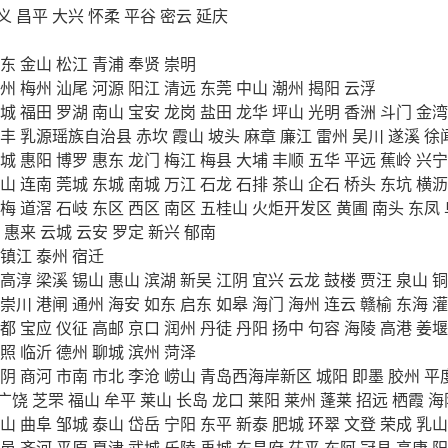
义
昌平
大兴
怀柔
平谷
密云
延庆
东
金山
松江
青浦
奉贤
崇明
州
梅州
汕尾
河源
阳江
清远
东莞
中山
潮州
揭阳
云浮
城
福田
罗湖
南山
宝安
龙岗
盐田
龙华
坪山
光明
香洲
斗门
金湾
丰
乳源瑶族自治县
赤坎
霞山
坡头
麻章
廉江
雷州
吴川
遂溪
徐
城
惠阳
博罗
惠东
龙门
梅江
梅县
大埔
丰顺
五华
平远
蕉岭
兴宁
山
连南
莞城
东城
南城
万江
石龙
石排
茶山
企石
桥头
东坑
横沥
梅
道滘
石岐
东区
西区
南区
五桂山
火炬开发区
黄圃
南头
东凤
惠来
云城
云安
罗定
新兴
郁南
镇江
泰州
宿迁
高淳
梁溪
锡山
惠山
滨湖
新吴
江阴
宜兴
云龙
鼓楼
贾汪
泉山
铜
崇川
港闸
通州
海安
如东
启东
如皋
海门
海州
连云
赣榆
东海
灌
都
宝应
仪征
高邮
京口
润州
丹徒
丹阳
扬中
句容
海陵
高港
姜堰
照
临沂
德州
聊城
滨州
菏泽
阴
商河
市南
市北
李沧
崂山
青岛西海岸新区
城阳
即墨
胶州
平
广饶
芝罘
福山
牟平
莱山
长岛
龙口
莱阳
莱州
蓬莱
招远
栖霞
海
山
曲阜
邹城
泰山
岱岳
宁阳
东平
新泰
肥城
环翠
文登
荣成
乳山
邑
齐河
平原
夏津
武城
乐陵
禹城
东昌府
茌平
东阿
冠县
高唐
阳