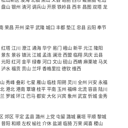
盘山
银州
清河
调兵山
开原
铁岭县
西丰
昌图
双塔
龙
南
荣昌
开州
梁平
武隆
城口
丰都
垫江
忠县
云阳
奉节
红塔
江川
澄江
通海
华宁
易门
峨山
新平
元江
隆阳
景东
景谷
镇沅
江城
孟连
澜沧
西盟
临翔
凤庆
云县
元阳
红河
金平
绿春
河口
文山
砚山
西畴
麻栗坡
马关
泸水
福贡
贡山
兰坪
香格里拉
德钦
维西
山
秀峰
叠彩
七星
雁山
临桂
阳朔
灵川
全州
兴安
永福
北
港北
港南
覃塘
桂平
平南
玉州
福绵
北流
容县
陆川
兰
罗城
环江
巴马
都安
大化
兴宾
象州
武宣
忻城
金秀
区
郊区
平定
盂县
潞州
上党
屯留
潞城
襄垣
平顺
黎城
昔阳
和顺
左权
榆社
介休
盐湖
临猗
万荣
闻喜
稷山