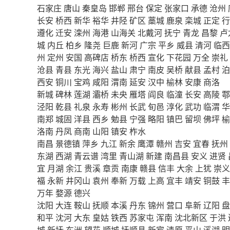
石家庄
唐山
秦皇岛
邯郸
邢台
保定
张家口
承德
沧州
长安
桥西
新华
裕华
井陉
矿区
藁城
鹿泉
栾城
正定
行
遵化
迁安
滦州
海港
山海关
北戴河
抚宁
青龙
昌黎
卢
城
内丘
柏乡
隆尧
巨鹿
新河
广宗
平乡
威县
清河
临西
州
定州
安国
高碑店
桥东
桥西
宣化
下花园
万全
崇礼
沧县
青县
东光
海兴
盐山
肃宁
南皮
吴桥
献县
孟村
泊
西安
铜川
宝鸡
咸阳
渭南
延安
汉中
榆林
安康
商洛
新城
碑林
莲湖
灞桥
未央
雁塔
阎良
临潼
长安
高陵
鄠
泾阳
乾县
礼泉
永寿
彬州
长武
旬邑
淳化
武功
临渭
华
南郑
城固
洋县
西乡
勉县
宁强
略阳
镇巴
留坝
佛坪
榆
洛南
丹凤
商南
山阳
镇安
柞水
南昌
景德镇
萍乡
九江
新余
鹰潭
赣州
吉安
宜春
抚州
东湖
西湖
青云谱
湾里
青山湖
新建
南昌县
安义
进贤
宜
月湖
余江
贵溪
章贡
南康
赣县
信丰
大余
上犹
崇义
福
永新
井冈山
袁州
奉新
万载
上高
宜丰
靖安
铜鼓
丰
万年
婺源
德兴
沈阳
大连
鞍山
抚顺
本溪
丹东
锦州
营口
阜新
辽阳
盘
和平
沈河
大东
皇姑
铁西
苏家屯
浑南
沈北新区
于洪
城
新抚
东洲
望花
顺城
抚顺县
新宾
清原
平山
溪湖
明