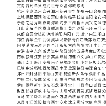
定陶
曹县
单县
成武
巨野
郓城
鄄城
东明
杭州
宁波
温州
嘉兴
湖州
绍兴
金华
衢州
舟山
台州
丽
上城
拱墅
西湖
滨江
萧山
余杭
临平
钱塘
富阳
临安
桐
乐清
南湖
秀洲
嘉善
海盐
海宁
平湖
桐乡
吴兴
南浔
德
江山
定海
普陀
岱山
嵊泗
椒江
黄岩
路桥
玉环
三门
天
成都
自贡
攀枝花
泸州
德阳
绵阳
广元
遂宁
内江
乐山
锦江
青羊
金牛
武侯
成华
龙泉驿
青白江
新都
温江
双
阳
纳溪
龙马潭
泸县
合江
叙永
古蔺
旌阳
罗江
中江
广
射洪
市中
东兴
威远
资中
隆昌
沙湾
五通桥
金口河
犍
南溪
叙州
江安
长宁
高县
珙县
筠连
兴文
屏山
广安区
通江
南江
雁江
安岳
乐至
马尔康
金川
小金
阿坝
若尔
巴塘
乡城
稻城
得荣
西昌
木里
盐源
德昌
会理
会东
宁
郑州
开封
洛阳
平顶山
安阳
鹤壁
新乡
焦作
濮阳
许昌
中原
二七
管城
金水
上街
惠济
中牟
巩义
荥阳
新密
新
伊川
偃师
新华
卫东
石龙
湛河
宝丰
叶县
鲁山
郏县
舞
封丘
长垣
解放
中站
马村
山阳
修武
博爱
武陟
温县
沁
义马
灵宝
卧龙
宛城
南召
方城
西峡
镇平
内乡
淅川
社
息县
川汇
淮阳
扶沟
西华
商水
沈丘
郸城
太康
鹿邑
项