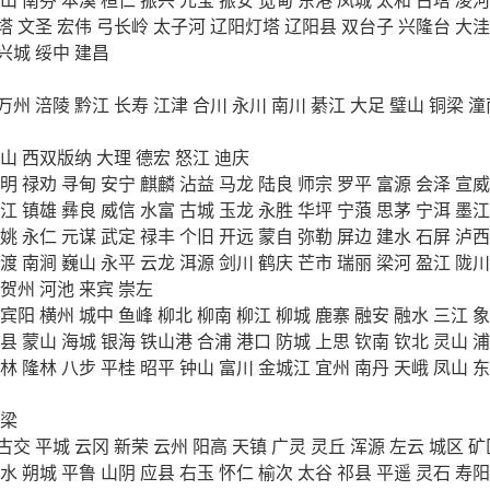
塔
文圣
宏伟
弓长岭
太子河
辽阳灯塔
辽阳县
双台子
兴隆台
大洼
兴城
绥中
建昌
万州
涪陵
黔江
长寿
江津
合川
永川
南川
綦江
大足
璧山
铜梁
潼
山
西双版纳
大理
德宏
怒江
迪庆
明
禄劝
寻甸
安宁
麒麟
沾益
马龙
陆良
师宗
罗平
富源
会泽
宣威
江
镇雄
彝良
威信
水富
古城
玉龙
永胜
华坪
宁蒗
思茅
宁洱
墨江
姚
永仁
元谋
武定
禄丰
个旧
开远
蒙自
弥勒
屏边
建水
石屏
泸西
渡
南涧
巍山
永平
云龙
洱源
剑川
鹤庆
芒市
瑞丽
梁河
盈江
陇川
贺州
河池
来宾
崇左
宾阳
横州
城中
鱼峰
柳北
柳南
柳江
柳城
鹿寨
融安
融水
三江
象
县
蒙山
海城
银海
铁山港
合浦
港口
防城
上思
钦南
钦北
灵山
浦
林
隆林
八步
平桂
昭平
钟山
富川
金城江
宜州
南丹
天峨
凤山
东
梁
古交
平城
云冈
新荣
云州
阳高
天镇
广灵
灵丘
浑源
左云
城区
矿
水
朔城
平鲁
山阴
应县
右玉
怀仁
榆次
太谷
祁县
平遥
灵石
寿阳