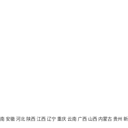
南
安徽
河北
陕西
江西
辽宁
重庆
云南
广西
山西
内蒙古
贵州
新