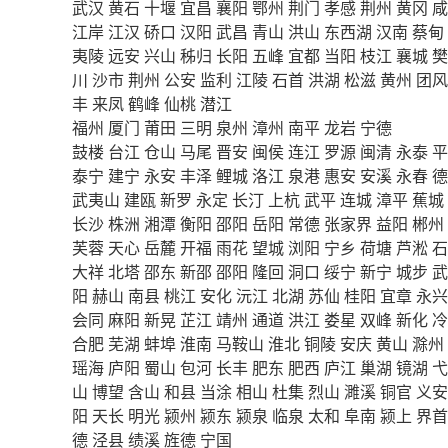
武汉
黄石
十堰
宜昌
襄阳
鄂州
荆门
孝感
荆州
黄冈
咸
江岸
江汉
硚口
汉阳
武昌
青山
洪山
东西湖
汉南
蔡甸
夷陵
远安
兴山
秭归
长阳
五峰
宜都
当阳
枝江
襄城
樊
川
沙市
荆州
公安
监利
江陵
石首
洪湖
松滋
黄州
团风
丰
来凤
鹤峰
仙桃
潜江
福州
厦门
莆田
三明
泉州
漳州
南平
龙岩
宁德
鼓楼
台江
仓山
马尾
晋安
闽侯
连江
罗源
闽清
永泰
平
泰宁
建宁
永安
丰泽
鲤城
洛江
泉港
惠安
安溪
永春
德
武夷山
建瓯
新罗
永定
长汀
上杭
武平
连城
漳平
蕉城
长沙
株洲
湘潭
衡阳
邵阳
岳阳
常德
张家界
益阳
郴州
芙蓉
天心
岳麓
开福
雨花
望城
浏阳
宁乡
荷塘
芦淞
石
大祥
北塔
邵东
新邵
邵阳
隆回
洞口
绥宁
新宁
城步
武
阳
赫山
南县
桃江
安化
沅江
北湖
苏仙
桂阳
宜章
永兴
会同
麻阳
新晃
芷江
靖州
通道
洪江
娄星
双峰
新化
冷
合肥
芜湖
蚌埠
淮南
马鞍山
淮北
铜陵
安庆
黄山
滁州
瑶海
庐阳
蜀山
包河
长丰
肥东
肥西
庐江
巢湖
镜湖
弋
山
博望
含山
和县
当涂
相山
杜集
烈山
濉溪
铜官
义安
阳
天长
明光
颍州
颍东
颍泉
临泉
太和
阜南
颍上
界首
德
泾县
绩溪
旌德
宁国