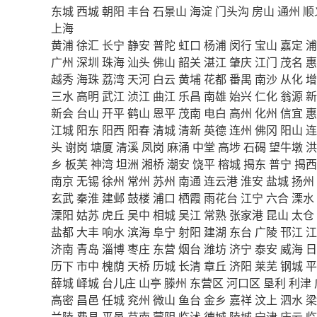
东城
西城
朝阳
丰台
石景山
海淀
门头沟
房山
通州
顺
上海
黄浦
徐汇
长宁
静安
普陀
虹口
杨浦
闵行
宝山
嘉定
浦
广州
深圳
珠海
汕头
佛山
韶关
湛江
肇庆
江门
茂名
惠
越秀
海珠
荔湾
天河
白云
黄埔
花都
番禺
南沙
从化
增
三水
高明
武江
浈江
曲江
乐昌
南雄
始兴
仁化
翁源
新
新会
台山
开平
鹤山
恩平
茂南
电白
高州
化州
信宜
惠
江城
阳东
阳西
阳春
清城
清新
英德
连州
佛冈
阳山
连
头
谢岗
塘厦
清溪
凤岗
麻涌
中堂
高埗
石碣
望牛墩
洪
乡
板芙
神湾
坦洲
湘桥
潮安
饶平
榕城
揭东
普宁
揭西
南京
无锡
徐州
常州
苏州
南通
连云港
淮安
盐城
扬州
玄武
秦淮
建邺
鼓楼
浦口
栖霞
雨花台
江宁
六合
溧水
溧阳
姑苏
虎丘
吴中
相城
吴江
常熟
张家港
昆山
太仓
盐都
大丰
响水
滨海
阜宁
射阳
建湖
东台
广陵
邗江
江
济南
青岛
淄博
枣庄
东营
烟台
潍坊
济宁
泰安
威海
日
历下
市中
槐荫
天桥
历城
长清
章丘
济阳
莱芜
钢城
平
薛城
峄城
台儿庄
山亭
滕州
东营区
河口区
垦利
利津
高密
昌邑
任城
兖州
微山
鱼台
金乡
嘉祥
汶上
泗水
梁
兰陵
费县
平邑
莒南
蒙阴
临沭
德城
陵城
宁津
庆云
临