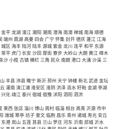
金平
龙湖
濠江
潮阳
潮南
澄海
南澳
禅城
南海
顺德
闻
端州
鼎湖
高要
四会
广宁
怀集
封开
德庆
蓬江
江海
城区
海丰
陆河
陆丰
源城
紫金
龙川
连平
和平
东源
常平
虎门
长安
沙田
厚街
寮步
大岭山
大朗
黄江
樟木
阜沙
小榄
古镇
横栏
三角
民众
南朗
港口
大涌
沙溪
三
山
丰县
沛县
睢宁
新沂
邳州
天宁
钟楼
新北
武进
金坛
云
灌南
清江浦
淮安区
淮阴
洪泽
涟水
盱眙
金湖
亭湖
兴化
靖江
泰兴
宿城
宿豫
沭阳
泗阳
泗洪
度
莱西
张店
淄川
博山
周村
临淄
桓台
高青
沂源
市中
阳
潍城
寒亭
坊子
奎文
临朐
昌乐
青州
诸城
寿光
安丘
东港
岚山
五莲
莒县
兰山
罗庄
河东
沂南
郯城
沂水
谷
莘县
临清
滨城
沾化
惠民
阳信
无棣
博兴
邹平
牡丹