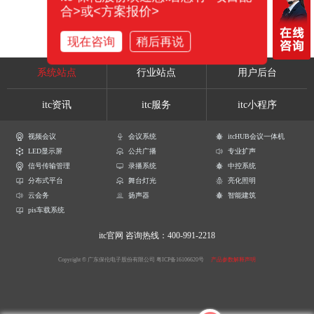
合>或<方案报价>
现在咨询
稍后再说
系统站点
行业站点
用户后台
itc资讯
itc服务
itc小程序
视频会议
会议系统
itcHUB会议一体机
LED显示屏
公共广播
专业扩声
信号传输管理
录播系统
中控系统
分布式平台
舞台灯光
亮化照明
云会务
扬声器
智能建筑
pis车载系统
itc官网
咨询热线：400-991-2218
Copyright © 广东保伦电子股份有限公司
粤ICP备16106620号
产品参数解释声明