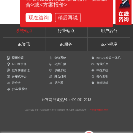
合>或<方案报价>
现在咨询
稍后再说
系统站点
行业站点
用户后台
itc资讯
itc服务
itc小程序
视频会议
会议系统
itcHUB会议一体机
LED显示屏
公共广播
专业扩声
信号传输管理
录播系统
中控系统
分布式平台
舞台灯光
亮化照明
云会务
扬声器
智能建筑
pis车载系统
itc官网
咨询热线：400-991-2218
Copyright © 广东保伦电子股份有限公司
粤ICP备16106620号
产品参数解释声明