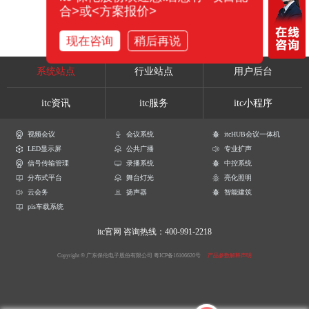
合>或<方案报价>
现在咨询
稍后再说
系统站点
行业站点
用户后台
itc资讯
itc服务
itc小程序
视频会议
会议系统
itcHUB会议一体机
LED显示屏
公共广播
专业扩声
信号传输管理
录播系统
中控系统
分布式平台
舞台灯光
亮化照明
云会务
扬声器
智能建筑
pis车载系统
itc官网
咨询热线：400-991-2218
Copyright © 广东保伦电子股份有限公司
粤ICP备16106620号
产品参数解释声明