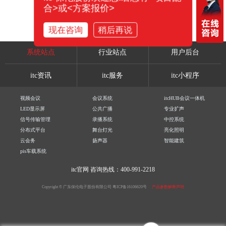
合>或<方案报价>
现在咨询
稍后再说
系统站点
行业站点
用户后台
itc资讯
itc服务
itc小程序
视频会议
会议系统
itcHUB会议一体机
LED显示屏
公共广播
专业扩声
信号传输管理
录播系统
中控系统
分布式平台
舞台灯光
亮化照明
云会务
扬声器
智能建筑
pis车载系统
itc官网
咨询热线：400-991-2218
Copyright © 广东保伦电子股份有限公司
粤ICP备16106620号
产品参数解释声明