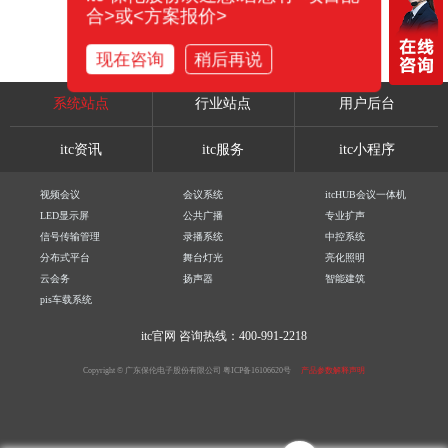
合>或<方案报价>
现在咨询
稍后再说
系统站点
行业站点
用户后台
itc资讯
itc服务
itc小程序
视频会议
会议系统
itcHUB会议一体机
LED显示屏
公共广播
专业扩声
信号传输管理
录播系统
中控系统
分布式平台
舞台灯光
亮化照明
云会务
扬声器
智能建筑
pis车载系统
itc官网
咨询热线：400-991-2218
Copyright © 广东保伦电子股份有限公司
粤ICP备16106620号
产品参数解释声明