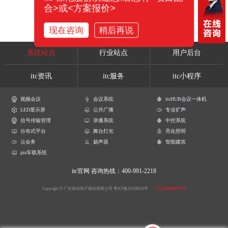
合>或<方案报价>
现在咨询
稍后再说
系统站点
行业站点
用户后台
itc资讯
itc服务
itc小程序
视频会议
会议系统
itcHUB会议一体机
LED显示屏
公共广播
专业扩声
信号传输管理
录播系统
中控系统
分布式平台
舞台灯光
亮化照明
云会务
扬声器
智能建筑
pis车载系统
itc官网
咨询热线：400-991-2218
Copyright © 广东保伦电子股份有限公司
粤ICP备16106620号
产品参数解释声明