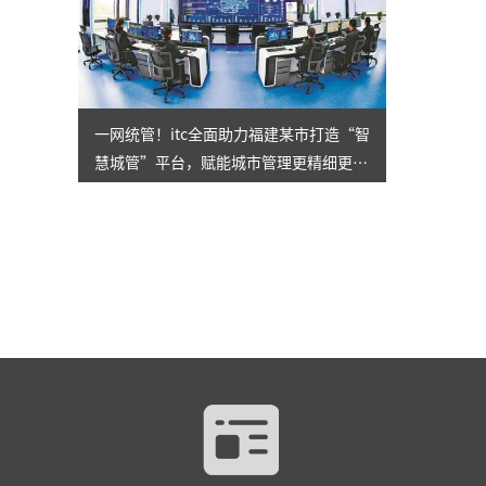
一网统管！itc全面助力福建某市打造“智
慧城管”平台，赋能城市管理更精细更高
效！